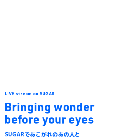
LIVE stream on SUGAR
Bringing
wonder
before
your
eyes
SUGARで
あこがれのあの人と